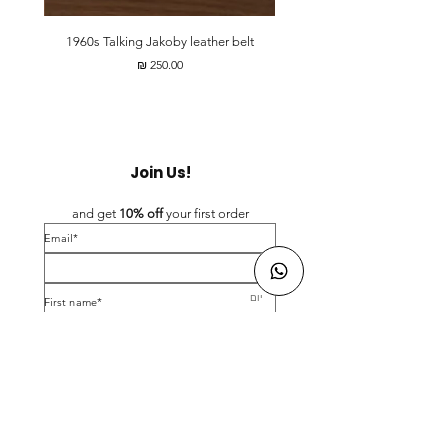
t
1960s Talking Jakoby leather belt
מחיר
Join Us!
and get 
10% off 
your first order
*Email
*First name
Birthday
Yes, subscribe me to your newsletter.
*
Submit