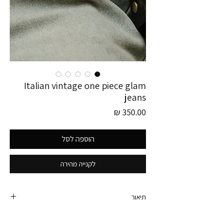
Italian vintage one piece glam
jeans
מחיר
הוספה לסל
לקנייה מהירה
תיאור
ג׳ינס וינטג׳ בגזרת מאמ מושלם. של המותג angels