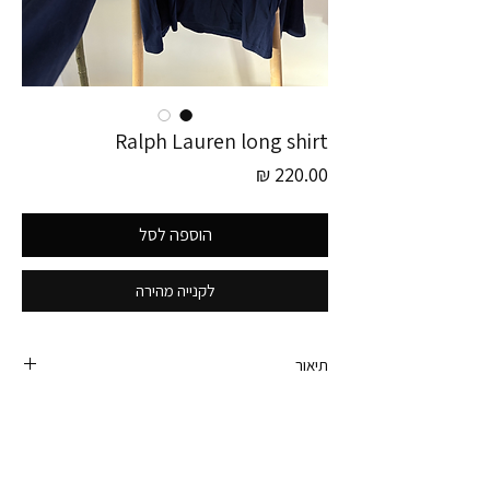
Ralph Lauren long shirt
מחיר
הוספה לסל
לקנייה מהירה
תיאור
חולצת ראלף לורן יוניסקס בכחול נייבי עם לוגו לבן
רקום.
היקף חזה - 106 ס״מ
הרכב בד - 100% כותנה