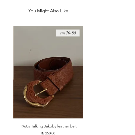
You Might Also Like
08 cm
70-80 cm
t
1960s Talking Jakoby leather belt
מחיר