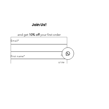
Join Us!
and get 
10% off 
your first order
*Email
*First name
Birthday
Yes, subscribe me to your newsletter.
*
Submit