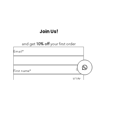
Join Us!
and get 
10% off 
your first order
*Email
*First name
Birthday
Yes, subscribe me to your newsletter.
*
Submit