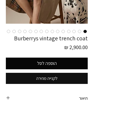
Burberrys vintage trench coat
מחיר
הוספה לסל
לקנייה מהירה
תיאור
כמה חיכיתי שיהיה טרנץ׳ וינטג׳ של ברברי באתר!!! זה
הפריט אולי הכי טיימלס קלאסי יפה וסטייל שיששש.
לקח לי זמן ללקט אותו, אני לא לוקחת כל טרנץ׳ של
ברברי ורציתי שיהיה אחד שהוא ממש כמו שיש לי