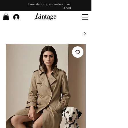
Free shipping on orders over
399₪