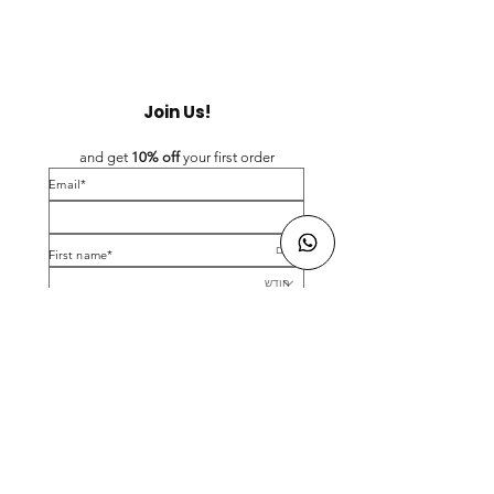
Join Us!
and get 
10% off 
your first order
*Email
*First name
Birthday
Yes, subscribe me to your newsletter.
*
Submit