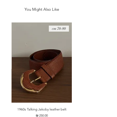
ההשוואה).
You Might Also Like
08 cm
70-80 cm
t
1960s Talking Jakoby leather belt
מחיר