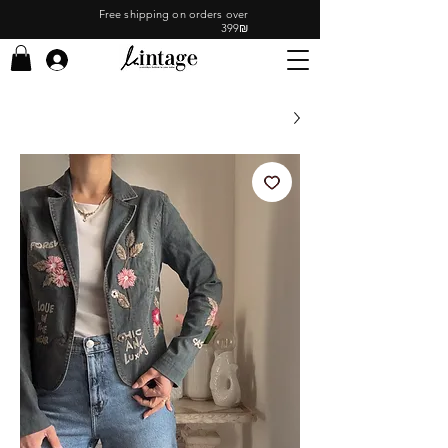
Free shipping on orders over
399₪