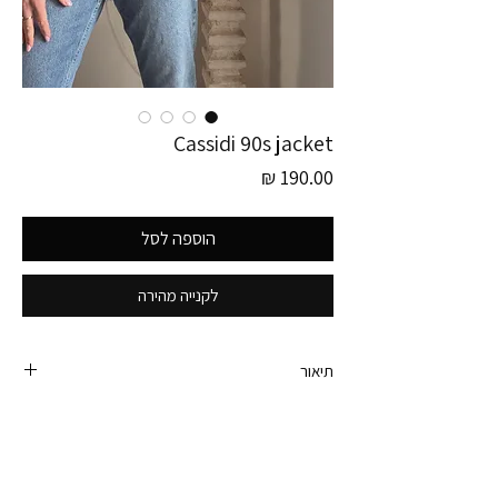
Cassidi 90s jacket
מחיר
הוספה לסל
לקנייה מהירה
תיאור
ג׳קט ג׳ינס רקום של קסידי משנות התשעים.
אחד היפים והכי y2k וייבס.
היקף חזה - 85 ס״מ (יתאים למידה אקסטרה
סמול-סמול. בתמונות יושב על מידה סמול-מדיום לצורך