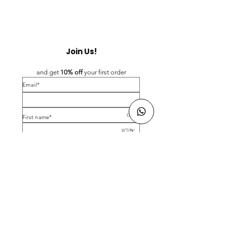
Join Us!
and get 
10% off 
your first order
*Email
*First name
Birthday
Yes, subscribe me to your newsletter.
*
Submit