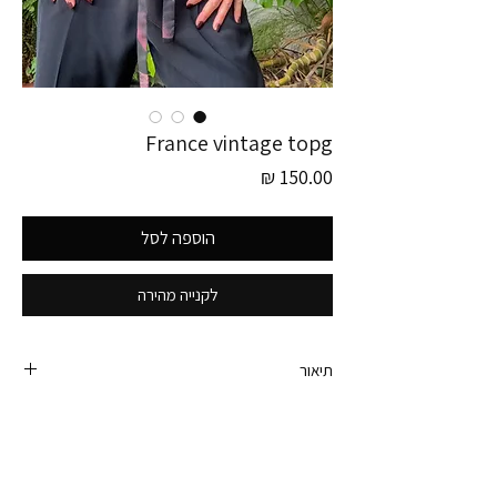
France vintage topg
מחיר
הוספה לסל
לקנייה מהירה
תיאור
חולצת וינטג׳ צרפתי עם וולנים וסגירת כפתורים בצד
בשילוב סרט קשירה תואם.
שקפקפה מאחור.
היקף חזה - 100 ס״מ