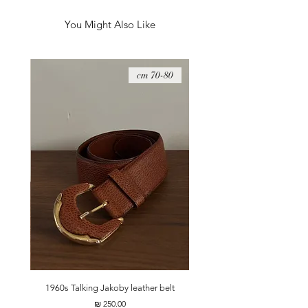
תוצרת צרפת.
הצבע מעט חום יותר מאשר ורדרד, ישנם שינויי צבע
You Might Also Like
בגלל התאורה.
08 cm
70-80 cm
t
1960s Talking Jakoby leather belt
מחיר