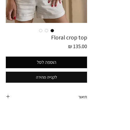
Floral crop top
מחיר
הוספה לסל
לקנייה מהירה
תיאור
חולצת וינטג׳ מקסימה בתפירה אישית!
עם דיטיילס - כפתורים מצופים בד, עיטורי רקמה
וכיווצים בכתפיים.
היקף חזה - 92 ס״מ