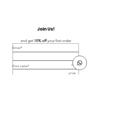
Join Us!
and get 
10% off 
your first order
*Email
*First name
Birthday
Yes, subscribe me to your newsletter.
*
Submit