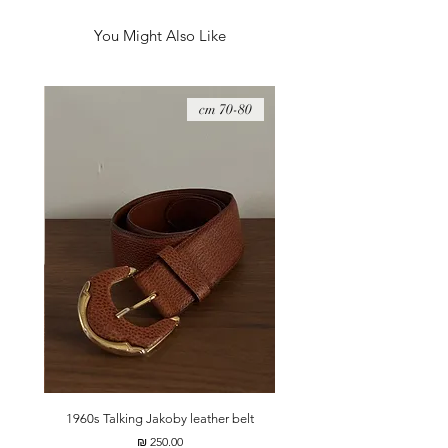
You Might Also Like
08 cm
70-80 cm
t
1960s Talking Jakoby leather belt
מחיר