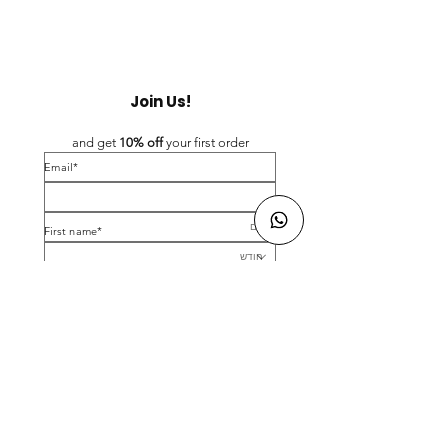
Join Us!
and get 
10% off 
your first order
*Email
*First name
Birthday
Yes, subscribe me to your newsletter.
*
Submit