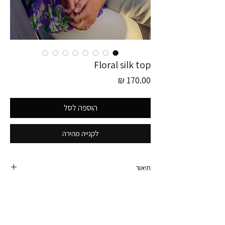
Floral silk top
מחיר
הוספה לסל
לקנייה מהירה
תיאור
חולצת וינטג׳ משי יפהפיה שיכולה לתפקד גם כעליונית,
כזאת אוברסייז כיפית עם כפתורים ירוקים מבריקים
בגימור זהוב. וגזרה מחמיאה וקלילה על הגוף.
היקף חזה - 108 ס״מ