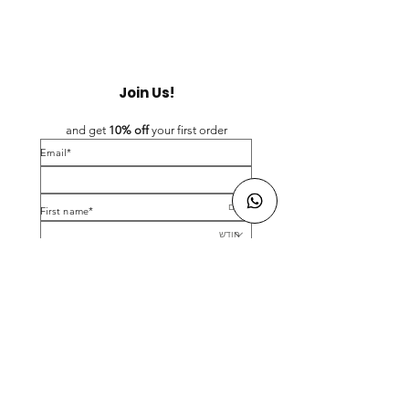
Join Us!
and get 
10% off 
your first order
*Email
*First name
Birthday
Yes, subscribe me to your newsletter.
*
Submit