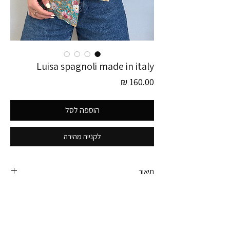
Luisa spagnoli made in italy
מחיר
הוספה לסל
לקנייה מהירה
תיאור
חולצת וינטג׳ מעלפת!! של Luisa Spagnoli
הרכב בד - 100% ויסקוזה
היקף חזה - 105 ס״מ
המותג יקר מאוד, ניתן לראות באינטרנט את שמו. יש בו