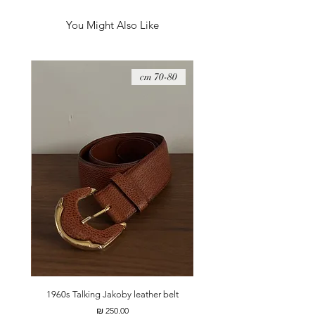
פגם מזערי בצווארון (בתמונה עם התג), לא משהו
שבולט כשלובשים אותה, אבל מחיר מאוד מאוד מוזל
You Might Also Like
ובהתאם.
08 cm
70-80 cm
t
1960s Talking Jakoby leather belt
מחיר