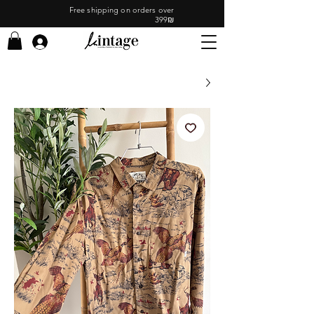
Free shipping on orders over
399₪