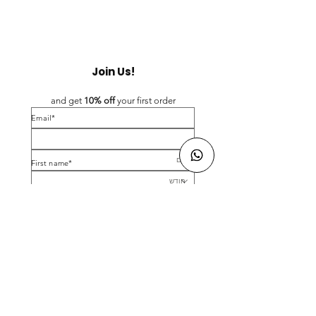
Join Us!
and get 
10% off 
your first order
*Email
*First name
Birthday
Yes, subscribe me to your newsletter.
*
Submit