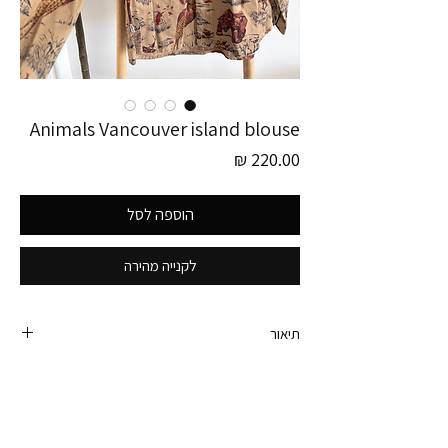
Animals Vancouver island blouse
מחיר
הוספה לסל
לקנייה מהירה
תיאור
פריט זה לוקט בגרמניה
חולצת וינטג׳ מכופתרת מושלמת ברמות שרשום על
התווית שלה שהיא עוצבה באי ונקובר שבקנדה,
באוקיינוס השקט.