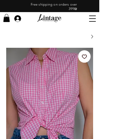
Free shipping on orders over
399₪