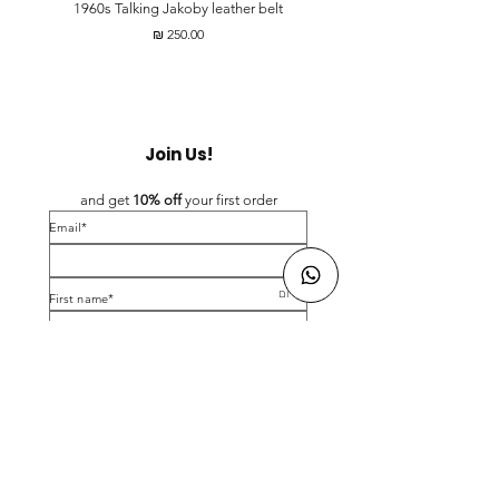
t
1960s Talking Jakoby leather belt
מחיר
Join Us!
and get 
10% off 
your first order
*Email
*First name
Birthday
Yes, subscribe me to your newsletter.
*
Submit