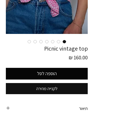
Picnic vintage top
מחיר
הוספה לסל
לקנייה מהירה
תיאור
פריט זה לוקט בגרמניה:)
חולצה וינטג׳ מכופתרת היסטרית!! משבצות ורוד לבן