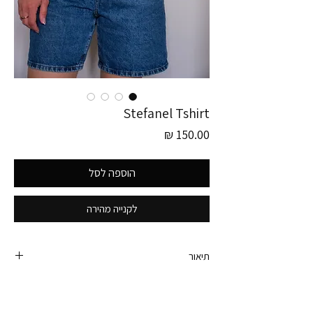
Stefanel Tshirt
מחיר
הוספה לסל
לקנייה מהירה
תיאור
טישירט וינטג׳ של המותג Stefanel, עם רקמה צבעונית
בחזית וצבע טורקיז משגע.
תוצרת איטליה