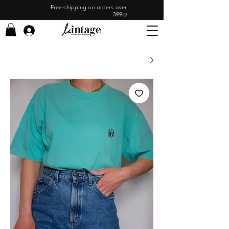
Free shipping on orders over
399₪