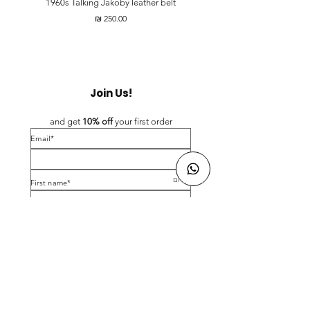
t
1960s Talking Jakoby leather belt
מחיר
Join Us!
and get 
10% off 
your first order
*Email
*First name
Birthday
Yes, subscribe me to your newsletter.
*
Submit