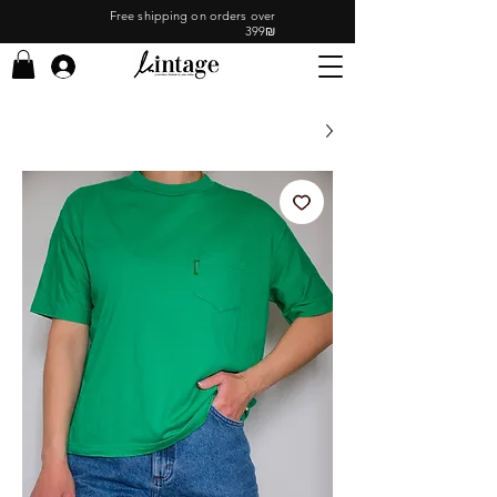
Free shipping on orders over
399₪