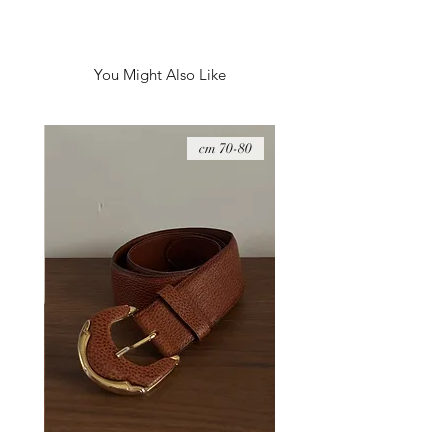
היקף חזה - 106 ס״מ
100% כותנה
You Might Also Like
08 cm
70-80 cm