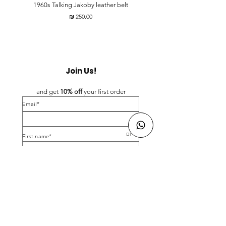
t
1960s Talking Jakoby leather belt
מחיר
Join Us!
and get 
10% off 
your first order
*Email
*First name
Birthday
Yes, subscribe me to your newsletter.
*
Submit