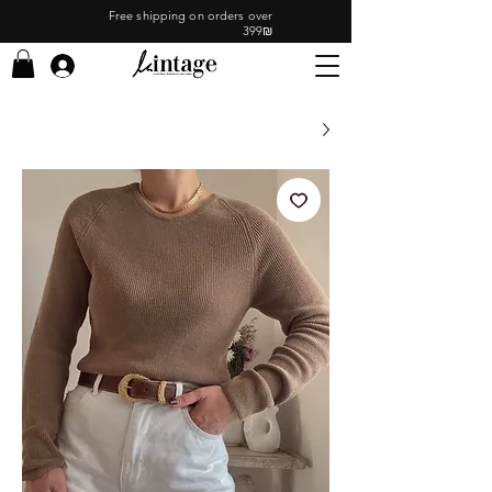
Free shipping on orders over
399₪