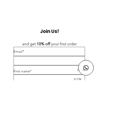
Join Us!
and get 
10% off 
your first order
*Email
*First name
Birthday
Yes, subscribe me to your newsletter.
*
Submit