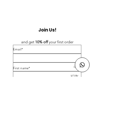
Join Us!
and get 
10% off 
your first order
*Email
*First name
Birthday
Yes, subscribe me to your newsletter.
*
Submit