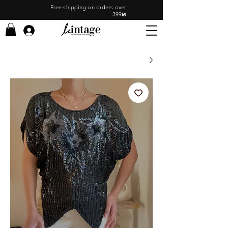
Free shipping on orders over
399₪