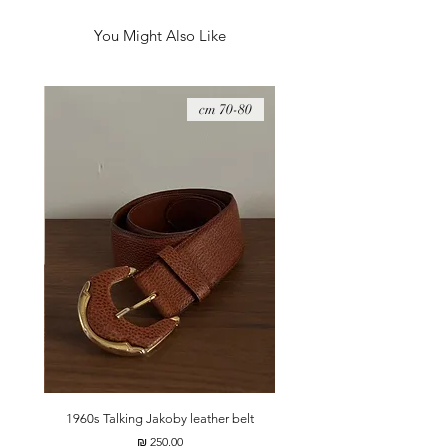
הצבע מעט יותר בהיר וחזק מאשר בתמונות, במציאות
יותר יפה!
You Might Also Like
08 cm
70-80 cm
t
1960s Talking Jakoby leather belt
מחיר