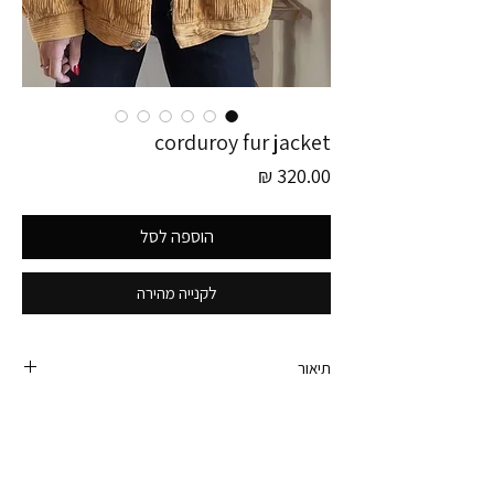
corduroy fur jacket
מחיר
הוספה לסל
לקנייה מהירה
תיאור
ג׳קט קורדרוי וינטג׳ מושלםםם. מארוני האישי!
צבע צהוב חרדלי, עם ביטנה פרוותית ומפנק ברמות.
מידה רשומה לארג׳ או כאוברסייז כמו בתמונות.
100% כותנה.