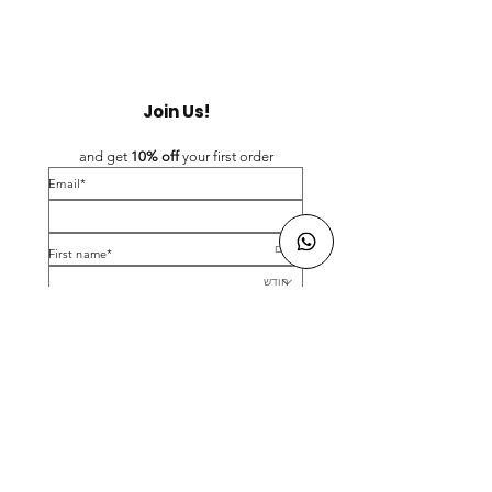
Join Us!
and get 
10% off 
your first order
*Email
*First name
Birthday
Yes, subscribe me to your newsletter.
*
Submit