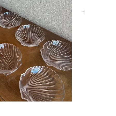
פה ואיכותית. יכולה
יה, איחסון, משטח
יה בהתאם.