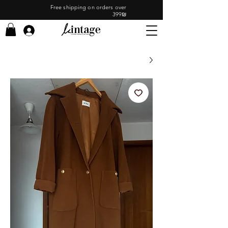
Free shipping on orders over
399₪