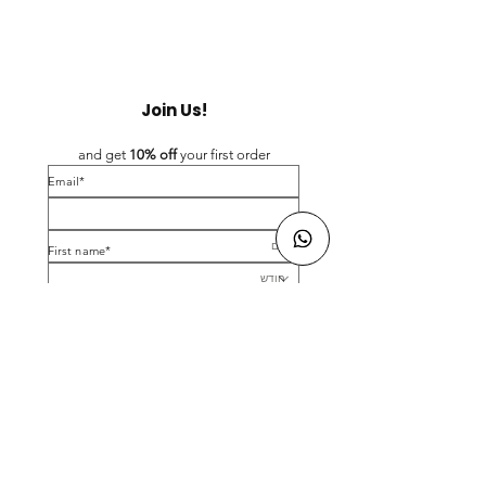
Join Us!
and get 
10% off 
your first order
*Email
*First name
Birthday
Yes, subscribe me to your newsletter.
*
Submit