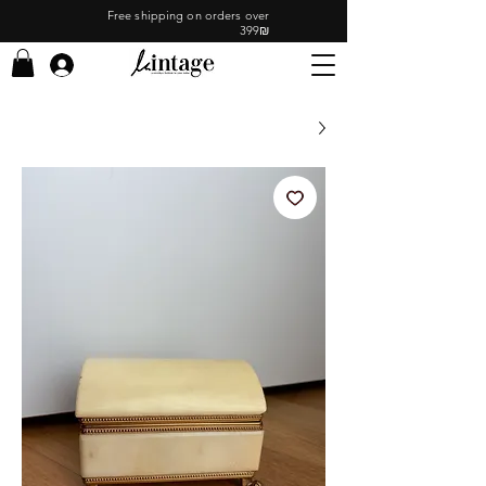
Free shipping on orders over
399₪