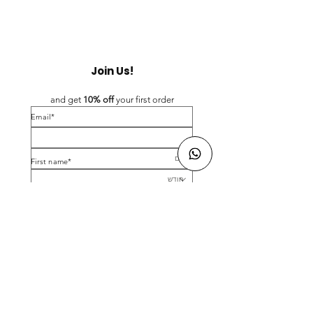
Join Us!
and get 
10% off 
your first order
*Email
*First name
Birthday
Yes, subscribe me to your newsletter.
*
Submit