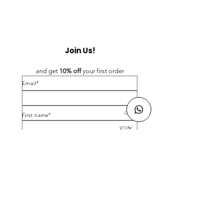
Join Us!
and get 
10% off 
your first order
*Email
*First name
Birthday
Yes, subscribe me to your newsletter.
*
Submit