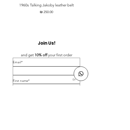
t
1960s Talking Jakoby leather belt
מחיר
Join Us!
and get 
10% off 
your first order
*Email
*First name
Birthday
Yes, subscribe me to your newsletter.
*
Submit