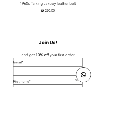
t
1960s Talking Jakoby leather belt
מחיר
Join Us!
and get 
10% off 
your first order
*Email
*First name
Birthday
Yes, subscribe me to your newsletter.
*
Submit