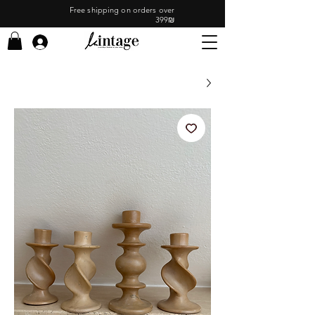
Free shipping on orders over
399₪