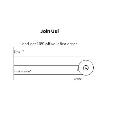
Join Us!
and get 
10% off 
your first order
*Email
*First name
Birthday
Yes, subscribe me to your newsletter.
*
Submit