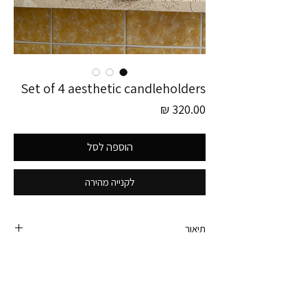
Set of 4 aesthetic candleholders
מחיר
הוספה לסל
לקנייה מהירה
תיאור
פריט זה נלקט בגרמניה.
סט של 4 פמוטים משגעים ואסתטיים בסגנון נורדי.
עיצוב משגע ואסימטריה מיוחדת.
גובה (של הגבוה) - 16.5 ס״מ.