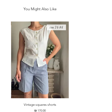
גובה (של הנמוכים) - 13 ס״מ.
You Might Also Like
S-S
74-84 cm
Vintage squares shorts
מחיר