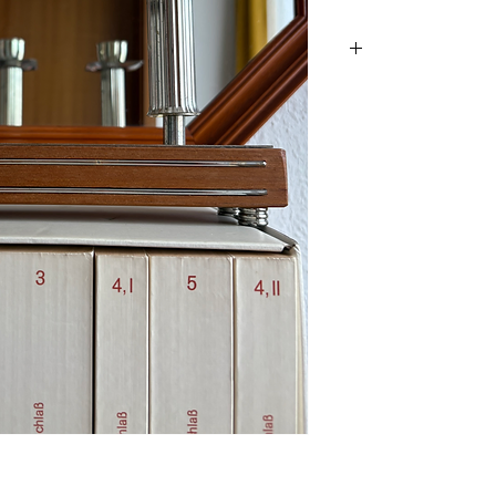
ב של מתכת ועץ, רגליים
 העץ. פריט שמשדר