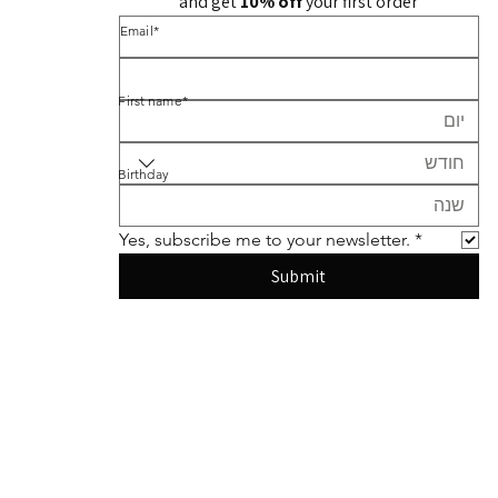
and get 
10% off 
your first order
*Email
*First name
חודש
Birthday
Yes, subscribe me to your newsletter.
*
Submit