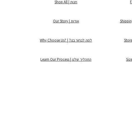
חנות | Shop All
אודות | Our Story
למה לבחור בנו? | ?Why Choose Us
התהליך שלנו | Learn Our Process
©2025 by Lintage