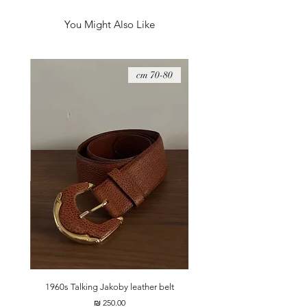
You Might Also Like
08 cm
70-80 cm
t
1960s Talking Jakoby leather belt
מחיר