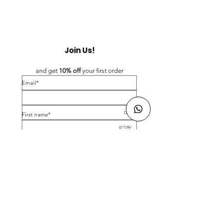
Join Us!
and get 
10% off 
your first order
*Email
*First name
Birthday
Yes, subscribe me to your newsletter.
*
Submit