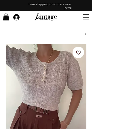
Free shipping on orders over
399₪