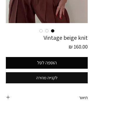
Vintage beige knit
מחיר
הוספה לסל
לקנייה מהירה
תיאור
פריט זה לוקט בגרמניה
סריג קצר בצבע בז׳ מושלם. עם כפתורים בחלק העליון.
פריט טיימלס מהמם.
היקף חזה - 96 ס״מ