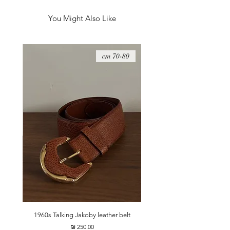
בכניסה לבית.
גובה - 15 ס״מ
You Might Also Like
רוחב - 10 ס״מ
אורך - 19 ס״מ
08 cm
70-80 cm
t
1960s Talking Jakoby leather belt
מחיר