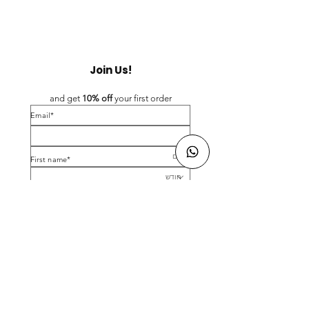
Join Us!
and get 
10% off 
your first order
*Email
*First name
Birthday
Yes, subscribe me to your newsletter.
*
Submit