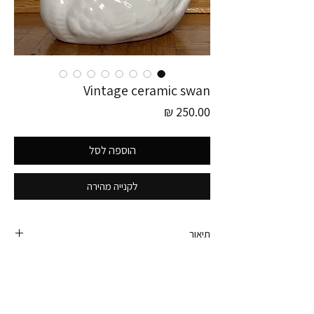
Vintage ceramic swan
מחיר
הוספה לסל
לקנייה מהירה
תיאור
פריט זה לוקט בגרמניה!
ברבור וינטג׳ יפהפה משנות ה- 60
גודל מושלם שמתאים להגשת סוכריות בסלון, ככלי
לאחסון תכשיטים, למברשות איפור או כעציץ לסוקולנט