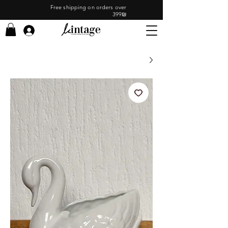
Free shipping on orders over
399₪