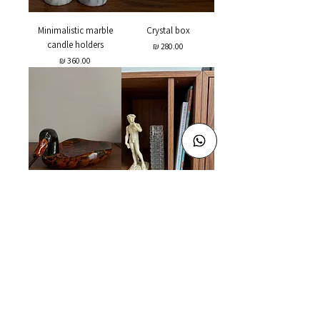
Minimalistic marble
Crystal box
candle holders
מחיר
מחיר
1950 hand painted duck
1970 clear glass vase
מחיר
מחיר
Join Us!