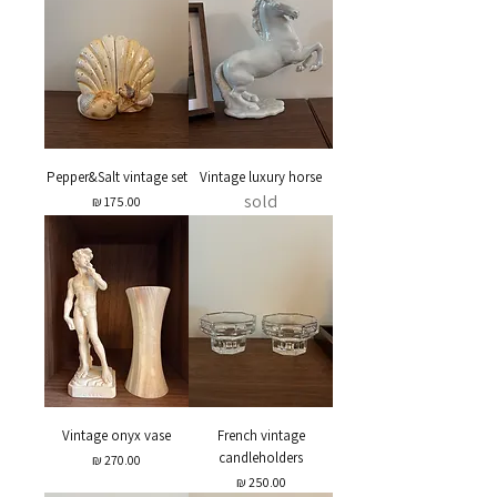
Pepper&Salt vintage set
Vintage luxury horse
sold
מחיר
Vintage onyx vase
French vintage
candleholders
מחיר
מחיר