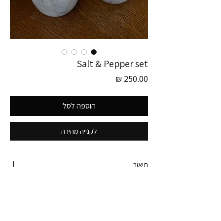
Salt & Pepper set
מחיר
הוספה לסל
לקנייה מהירה
תיאור
פריט זה לוקט בגרמניה!
סט מלחיה ופלפליה וינטג׳ משנות ה- 70
עשויות שיש אמיתי ולכן כבדות ויציבות יחסית לגודלן.
הן מרשימות ויפות, לכן ניתן להשאיר אותן פשוט על