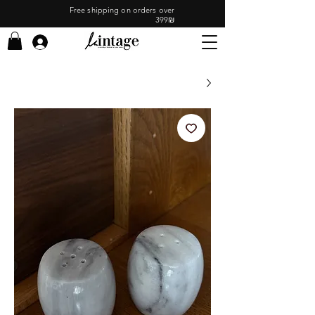
Free shipping on orders over
399₪