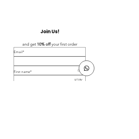
Join Us!
and get 
10% off 
your first order
*Email
*First name
Birthday
Yes, subscribe me to your newsletter.
*
Submit