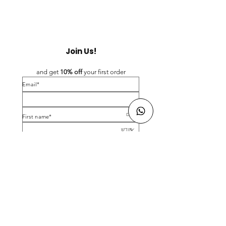
Join Us!
and get 
10% off 
your first order
*Email
*First name
Birthday
Yes, subscribe me to your newsletter.
*
Submit