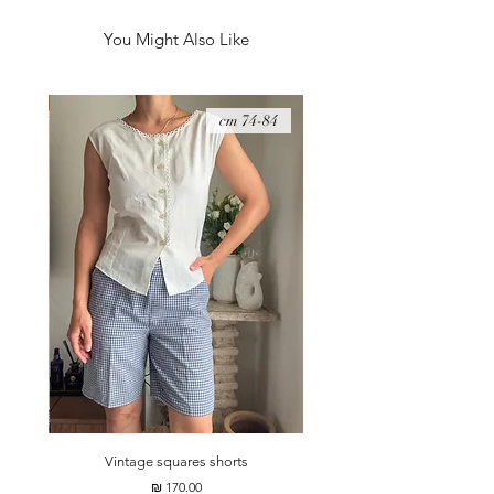
You Might Also Like
S-S
74-84 cm
Vintage squares shorts
מחיר