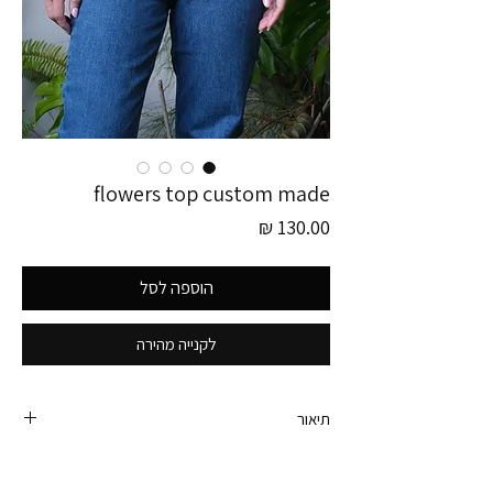
flowers top custom made
מחיר
הוספה לסל
לקנייה מהירה
תיאור
גופיית וינטג׳ מקסימה בתפירה אישית (קיימת רק אחת
כזאת בעולם).