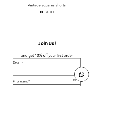
Vintage squares shorts
מחיר
Join Us!
and get 
10% off 
your first order
*Email
*First name
Birthday
Yes, subscribe me to your newsletter.
*
Submit