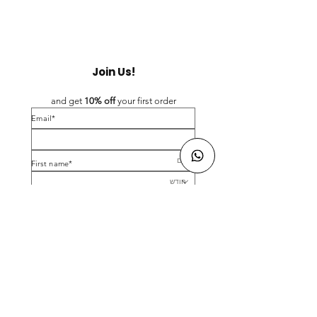
Join Us!
and get 
10% off 
your first order
*Email
*First name
Birthday
Yes, subscribe me to your newsletter.
*
Submit