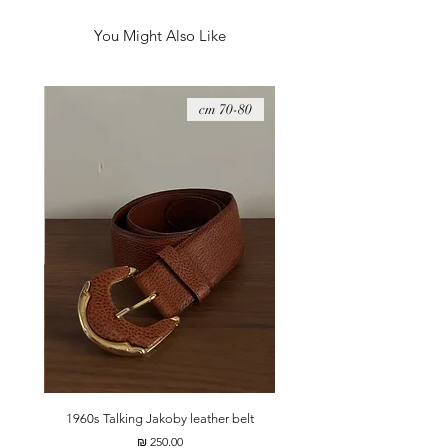
You Might Also Like
08 cm
70-80 cm
t
1960s Talking Jakoby leather belt
מחיר