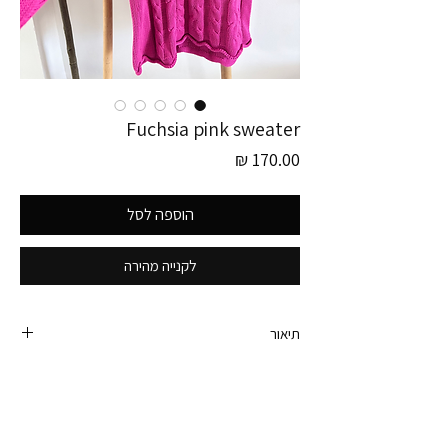
Fuchsia pink sweater
מחיר
הוספה לסל
לקנייה מהירה
תיאור
פריט זה לוקט בגרמניה!
סוודר צמות וינטג׳ מעלף בצבע ורוד פוקסיה עם צווארון
מגולגל ובאורך מושלם.
היקף חזה - 108 ס״מ