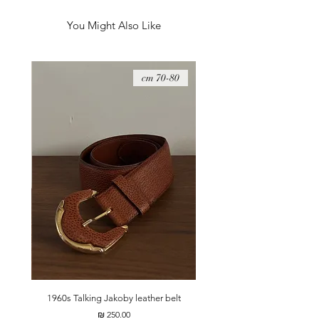
You Might Also Like
08 cm
70-80 cm
t
1960s Talking Jakoby leather belt
מחיר