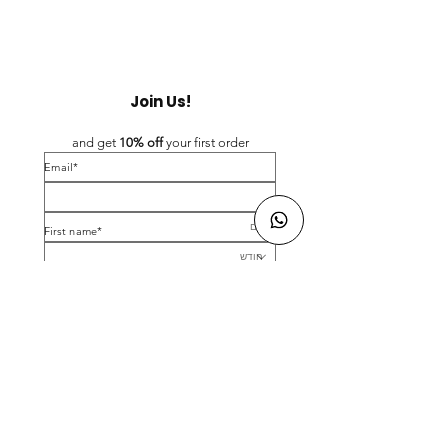
Join Us!
and get 
10% off 
your first order
*Email
*First name
Birthday
Yes, subscribe me to your newsletter.
*
Submit