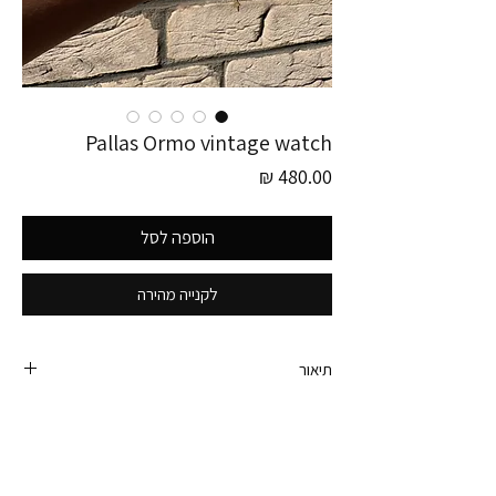
Pallas Ormo vintage watch
מחיר
הוספה לסל
לקנייה מהירה
תיאור
פריט זה לוקט בגרמניה!
שעון וינטג׳ מכני, אלגנטי ומושלם משנות ה- 60 של
המותג Pallas Ormo.
לוח מלבני עם קווים נקיים ומינימליסטיים.