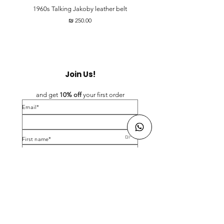
t
1960s Talking Jakoby leather belt
מחיר
Join Us!
and get 
10% off 
your first order
*Email
*First name
Birthday
Yes, subscribe me to your newsletter.
*
Submit