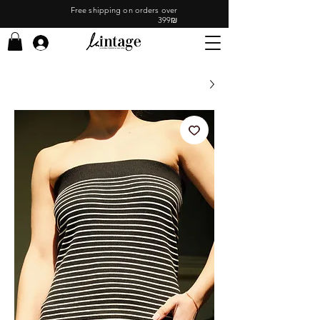
Free shipping on orders over
399₪