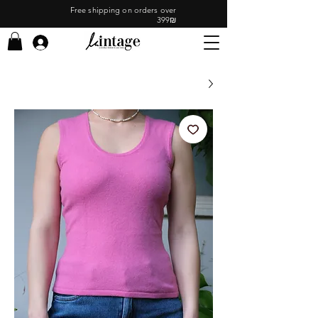
Free shipping on orders over
399₪