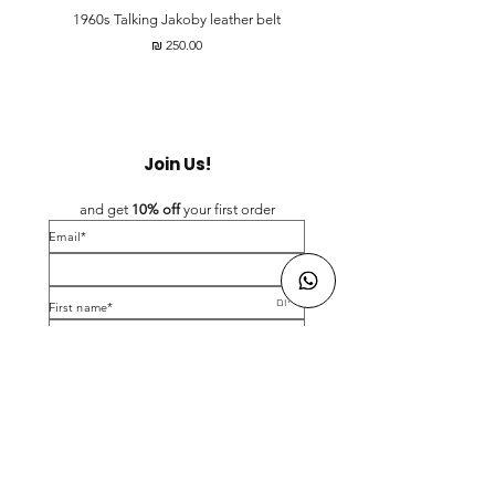
t
1960s Talking Jakoby leather belt
מחיר
Join Us!
and get 
10% off 
your first order
*Email
*First name
Birthday
Yes, subscribe me to your newsletter.
*
Submit