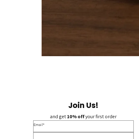
Join Us!
and get 
10% off 
your first order
*Email