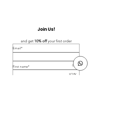
Join Us!
and get 
10% off 
your first order
*Email
*First name
Birthday
Yes, subscribe me to your newsletter.
*
Submit