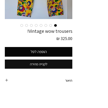
Vintage wow trousers!
מחיר
הוספה לסל
לקנייה מהירה
תיאור
פריט זה לוקט בגרמניה
טוב די אם הם רק היו עולים עליי!!! אני מתעלפת. איזה
כיף למי שתזכה בהם.
מכנסי וינטג׳ היסטריים מהאייטיז. פרינט מטריף!!