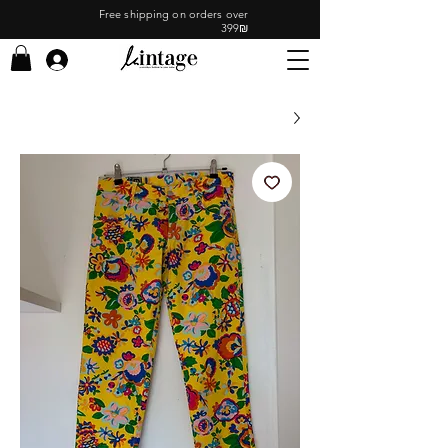
Free shipping on orders over
399₪