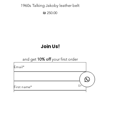
t
1960s Talking Jakoby leather belt
מחיר
Join Us!
and get 
10% off 
your first order
*Email
*First name
Birthday
Yes, subscribe me to your newsletter.
*
Submit