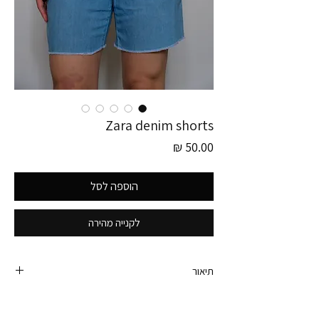
Zara denim shorts
מחיר
הוספה לסל
לקנייה מהירה
תיאור
מכנסי ג׳ינס קצרים של זארה, עם חגורת ג׳ינס תואמת.
יפים ברמות ומקפיצים את הלוק עם החגורה (ניתן