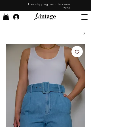
Free shipping on orders over
399₪